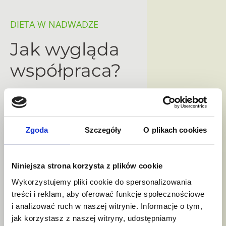
DIETA W NADWADZE
Jak wygląda
współpraca?
Korzystając z usług poradni dietetycznej w Katowicach
i w Orzeszu otrzymasz skuteczną pomoc w odchudzaniu.
Każda terapia dietetyczna jest przygotowana
Zgoda
Szczegóły
O plikach cookies
indywidualnie pod danego pacjenta, dopasowana do jego
stylu życia, godzin pracy, aktywności fizycznej
i dolegliwości / chorób, ale również preferencji
Niniejsza strona korzysta z plików cookie
żywieniowych.
Wykorzystujemy pliki cookie do spersonalizowania
treści i reklam, aby oferować funkcje społecznościowe
i analizować ruch w naszej witrynie. Informacje o tym,
jak korzystasz z naszej witryny, udostępniamy