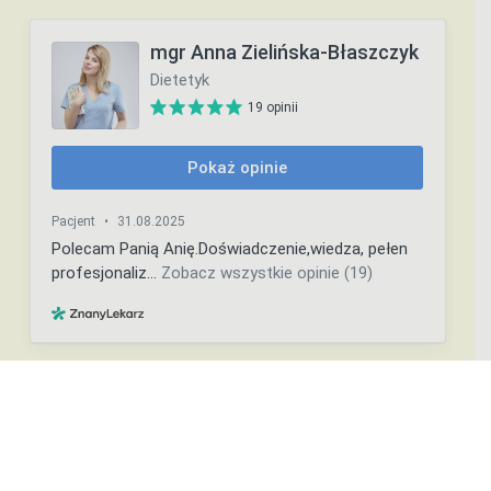
Copyright ©️ Ania Zielińska-Błaszczyk 2023 | Projekt i wykonanie strony
internetowej –
inmedium.pl