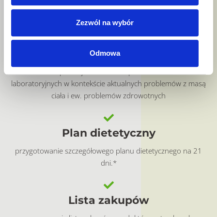
analizę nawyków żywieniowych i stylu życia mogących mieć
związek z nadwagą lub otyłością
Zezwól na wybór
Analiza badań
Odmowa
zlecenie i późniejsza analiza odpowiednich badań
laboratoryjnych w kontekście aktualnych problemów z masą
ciała i ew. problemów zdrowotnych
Plan dietetyczny
przygotowanie szczegółowego planu dietetycznego na 21
dni.*
Lista zakupów