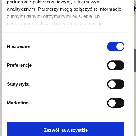
partnerom społecznościowym, reklamowym i
×
analitycznym. Partnerzy mogą połączyć te informacje
analizę masy i składu ciała na analizatorze InBody
z innymi danymi otrzymanymi od Ciebie lub
uzyskanymi podczas korzystania z ich usług.
Prognoza
Wybór
przedstawienie celu terapii i prognoz dotyczących tempa
Niezbędne
zgody
nabrania kilogramów
UMÓW
WIZYTĘ
Preferencje
Wywiad medyczny
Statystyka
szczegółowy wywiad medyczny i żywieniowy
przeprowadzony przez wykwalifikowanego dietetyka
klinicznego
Marketing
Analiza nawyków
Zezwól na wszystkie