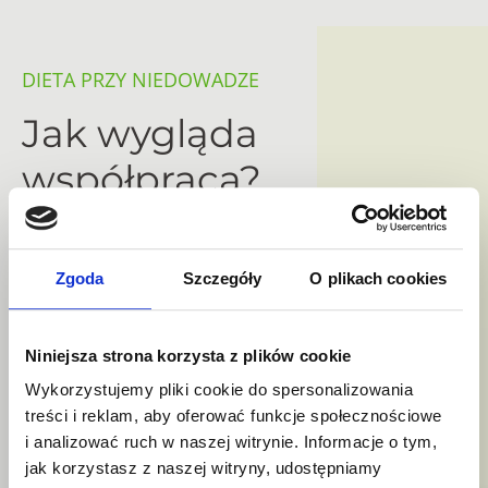
DIETA PRZY NIEDOWADZE
Jak wygląda
współpraca?
Korzystając z usług poradni dietetycznej w Katowicach
i w Orzeszu otrzymasz skuteczną pomoc w prawidłowym
Zgoda
Szczegóły
O plikach cookies
przybraniu wagi. Każda terapia dietetyczna jest
przygotowana indywidualnie pod danego pacjenta,
dopasowana do jego stylu życia, godzin pracy, aktywności
Niniejsza strona korzysta z plików cookie
fizycznej i dolegliwości / chorób, ale również preferencji
Wykorzystujemy pliki cookie do spersonalizowania
żywieniowych. Pakiet terapeutyczny obejmuje:
treści i reklam, aby oferować funkcje społecznościowe
i analizować ruch w naszej witrynie. Informacje o tym,
jak korzystasz z naszej witryny, udostępniamy
Analiza masy ciała