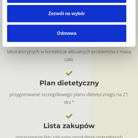
analiza nawyków żywieniowych i stylu życia mogących mieć
związek z niedowagą / niedożywieniem
Zezwól na wybór
Analiza badań
Odmowa
zlecenie i późniejsza analiza odpowiednich badań
laboratoryjnych w kontekście aktualnych problemów z masą
ciała.
Plan dietetyczny
przygotowanie szczegółowego planu dietetycznego na 21
dni.*
Lista zakupów
opracowanie listy zakupów produktów potrzebnych