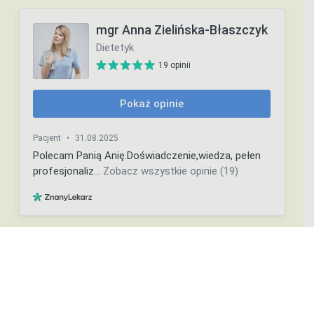
Copyright ©️ Ania Zielińska-Błaszczyk 2023 | Projekt i wykonanie strony
internetowej –
inmedium.pl