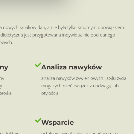
wania nowych smaków dań, a nie była tylko smutnym obowiązkiem.
a dietetyczna jest przygotowana indywidualnie pod danego
iowych.
ny
Analiza nawyków
ny
analiza nawyków żywieniowych i stylu życia
y
mogących mieć związek z nadwagą lub
tetyka
otyłością
Wsparcie
produktów
ustalenie ewentualnych zadań wsparcia