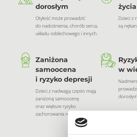
dorosłym
życia
Otyłość może prowadzić
Dzieci z
do nadciśnienia, chorób serca,
są nękan
układu oddechowego i innych.
Zaniżona
Ryzyk
samoocena
w wi
i ryzyko depresji
Nadmiern
prowadzi
Dzieci z nadwagą często mają
dorosłym
zaniżoną samoocenę
oraz większe ryzyko
zachorowania na depresję.