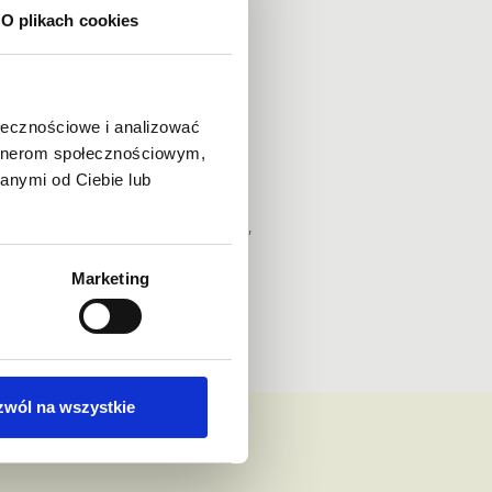
O plikach cookies
ołecznościowe i analizować
artnerom społecznościowym,
anymi od Ciebie lub
czywistym negatywnym wpływem
ci i młodzieży. Badania alarmują,
 osiągnięciu dorosłości
Marketing
, cukrzyce typu II.
zieci.
zwól na wszystkie