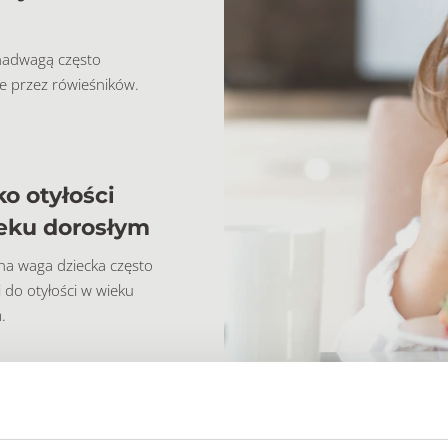
 nadwagą często
e przez rówieśników.
o otyłości
eku dorosłym
a waga dziecka często
 do otyłości w wieku
.