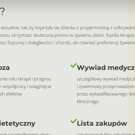
?
 wizualnie, tak, by kojarzyła się dziecku z przyjemnością z odkry
rzeszu otrzymasz skuteczną pomoc w żywieniu dzieci. Każda terapi
ci fizycznej i dolegliwości / chorób, ale również preferencji żywien
oza
Wywiad medycz
nie celu terapii i prognoz
szczegółowy wywiad medycz
 współpracy i osiągnięcia
i żywieniowy przeprowadzon
ch efektów
przez wykwalifikowanego die
klinicznego
ietetyczny
Lista zakupów
nie szczegółowego planu
opracowanie listy zakupów 