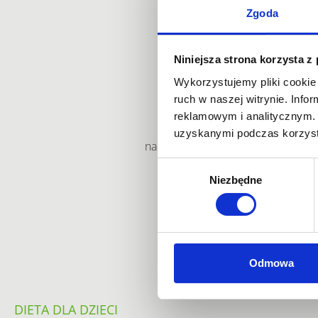
Zgoda
Niniejsza strona korzysta z
Wykorzystujemy pliki cookie 
ruch w naszej witrynie. Inf
reklamowym i analitycznym. 
Nadmierna masa ciała u dzieck
uzyskanymi podczas korzysta
na zdrowie fizyczne, otyłość wpływ
że dzieci i młodzież z o
Wybór
Niezbędne
i będą miały zwiększ
zgody
Rodzic
Odmowa
DIETA DLA DZIECI