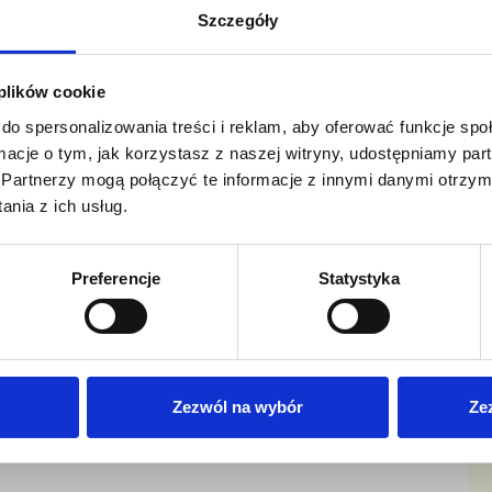
Szczegóły
ODŻYWIANIE DZIECI I MŁODZIEŻY
 plików cookie
Dieta dla dzieci
do spersonalizowania treści i reklam, aby oferować funkcje sp
ormacje o tym, jak korzystasz z naszej witryny, udostępniamy p
Partnerzy mogą połączyć te informacje z innymi danymi otrzym
a może nieść ryzyko wielu schorzeń w dorosłym życiu. Poza o
nia z ich usług.
a również na jakość życia na płaszczyźnie psychospołecznej dzie
tyłością z dużym prawdopodobieństwem pozostaną otyłe także po
Preferencje
Statystyka
one ryzyko zachorowania na choroby układu krążenie, nowotwory
e mogą wpłynąć na kształtowanie zdrowych nawyków u swoich d
Zezwól na wybór
Ze