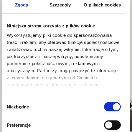
Zgoda
Szczegóły
O plikach cookies
Kategorie
Niniejsza strona korzysta z plików cookie
Wykorzystujemy pliki cookie do spersonalizowania
Porady
treści i reklam, aby oferować funkcje społecznościowe
i analizować ruch w naszej witrynie. Informacje o tym,
Przepisy
jak korzystasz z naszej witryny, udostępniamy
partnerom społecznościowym, reklamowym i
analitycznym. Partnerzy mogą połączyć te informacje
SZYBKI KONTAKT
z innymi danymi otrzymanymi od Ciebie lub
uzyskanymi podczas korzystania z ich usług.
Wybór
×
Niezbędne
zgody
Skontaktuj się ze mną, jeśli
UMÓW
chcesz
WIZYTĘ
Preferencje