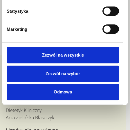
Zamówić indywidualną dietę
Statystyka
Nawiązać współpracę
Zorganizować warsztaty
Marketing
NAPISZ
ZADZWOŃ
Zezwól na wszystkie
Zezwól na wybór
Odmowa
Dietetyk Kliniczny
Ania Zielińska Błaszczyk