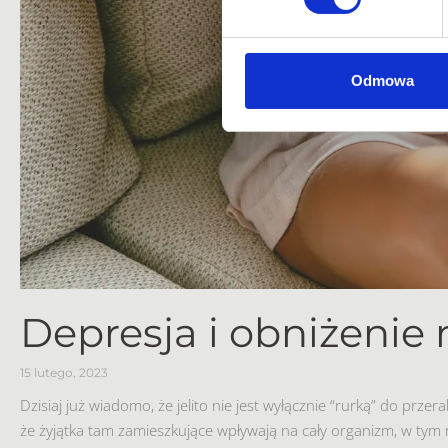
Odmowa
Depresja i obniżenie n
15 lutego, 2023
Dzisiaj już wiadomo, że jelito nie jest wyłącznie “rurką” do prze
że żyjątka tam zamieszkujące wpływają na cały organizm, w tym 