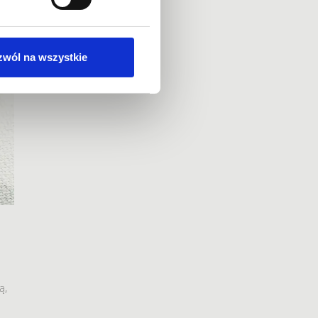
zwól na wszystkie
ą,