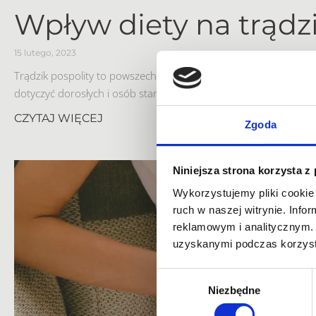
Wpływ diety na trądz
15 lutego, 2023
Trądzik pospolity to powszechna choroba skóry, która często w
dotyczyć dorosłych i osób starszych. Powstanie trądziku zależy 
CZYTAJ WIĘCEJ
Zgoda
Niniejsza strona korzysta z
Wykorzystujemy pliki cookie 
ruch w naszej witrynie. Inf
reklamowym i analitycznym. 
uzyskanymi podczas korzysta
Wybór
Niezbędne
zgody