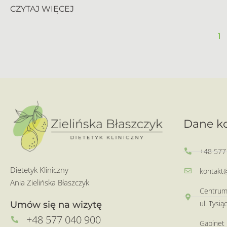
CZYTAJ WIĘCEJ
1
Dane k
+48 577
Dietetyk Kliniczny
kontakt@
Ania Zielińska Błaszczyk
Centrum 
ul. Tysi
Umów się na wizytę
+48 577 040 900
Gabinet 