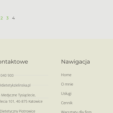
2
3
4
ontaktowe
Nawigacja
Home
 040 900
O mnie
dietetykzielinska.pl
Usługi
Medyczne Tysiąclecie,
ąclecia 101, 40-875 Katowice
Cennik
Dietetyczny Piotrowice
Warsztaty dla firm