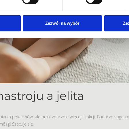
Zezwól na wybór
Ze
astroju a jelita
rabiania pokarmów, ale pełni znacznie więcej funkcji. Badacze sugeruj
mózg! Szacuje się,