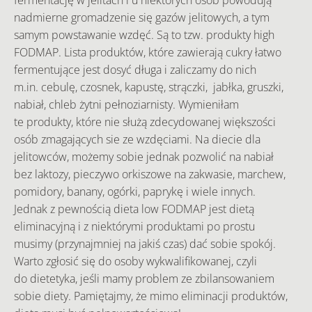
fermentację w jelitach i u niektórych osób powodują
nadmierne gromadzenie się gazów jelitowych, a tym
samym powstawanie wzdęć. Są to tzw. produkty high
FODMAP. Lista produktów, które zawierają cukry łatwo
fermentujące jest dosyć długa i zaliczamy do nich
m.in. cebulę, czosnek, kapustę, strączki, jabłka, gruszki,
nabiał, chleb żytni pełnoziarnisty. Wymieniłam
te produkty, które nie służą zdecydowanej większości
osób zmagających sie ze wzdęciami. Na diecie dla
jelitowców, możemy sobie jednak pozwolić na nabiał
bez laktozy, pieczywo orkiszowe na zakwasie, marchew,
pomidory, banany, ogórki, paprykę i wiele innych.
Jednak z pewnością dieta low FODMAP jest dietą
eliminacyjną i z niektórymi produktami po prostu
musimy (przynajmniej na jakiś czas) dać sobie spokój.
Warto zgłosić się do osoby wykwalifikowanej, czyli
do dietetyka, jeśli mamy problem ze zbilansowaniem
sobie diety. Pamiętajmy, że mimo eliminacji produktów,