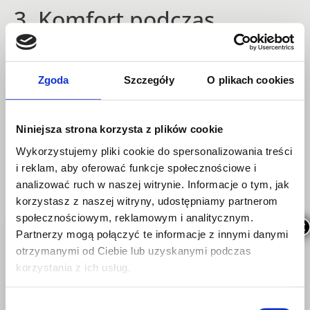
3. Komfort podczas
jedzenia, mindfull eating
oraz ograniczenie stresu
Zgoda
Szczegóły
O plikach cookies
Posiłki należy spożywać w spokoju, bez pośpiechu
Niniejsza strona korzysta z plików cookie
i unikać „ropraszaczy” typu telewizor, komputer,
książka. Skupiając się równoczenie na innej czynności
Wykorzystujemy pliki cookie do spersonalizowania treści
w czasie jedzenia, nie zwracamy często uwagi na ilości
i reklam, aby oferować funkcje społecznościowe i
i jakość pożywienia, spożywamy szybciej i robimy
analizować ruch w naszej witrynie. Informacje o tym, jak
większe kęsy, co skutkuje gorszym trawieniem i często
korzystasz z naszej witryny, udostępniamy partnerom
dyskomfortem trawiennym. Warto również na czas
społecznościowym, reklamowym i analitycznym.
×
Partnerzy mogą połączyć te informacje z innymi danymi
posiłków zrezygnować z rozmów. „Połykamy” wtedy
otrzymanymi od Ciebie lub uzyskanymi podczas
wiecej powietrza, co powoduje nadmierne
korzystania z ich usług.
gromadzenie gazów. Należy również pamiętać,
że korzystniejsze dla trawienia będzie spożywanie
pięciu mniejszych posiłków niż dwóch bardzo obfitych
Wybór