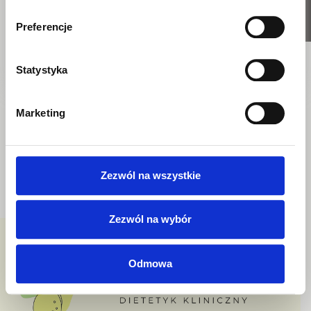
UMÓW
WIZYTĘ
Preferencje
Skontaktuj się ze mną, jeśli
chcesz
Statystyka
Zamówić indywidualną dietę
Marketing
Nawiązać współpracę
Zorganizować warsztaty
NAPISZ
ZADZWOŃ
Zezwól na wszystkie
Zezwól na wybór
Odmowa