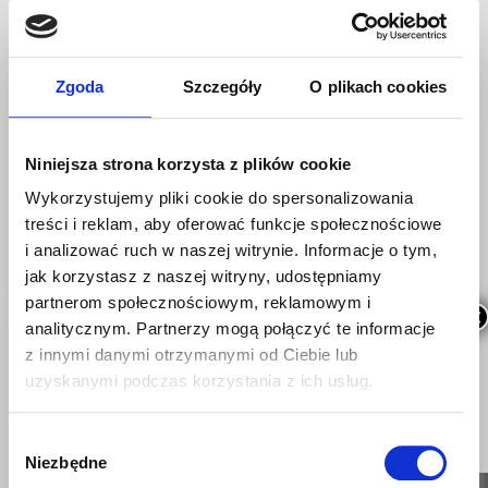
POPRZEDNI WPIS
NASTĘPNY WPIS
Mango lassi z chia
Przepis na hummus
Zgoda
Szczegóły
O plikach cookies
Niniejsza strona korzysta z plików cookie
Wykorzystujemy pliki cookie do spersonalizowania
Kategorie
treści i reklam, aby oferować funkcje społecznościowe
i analizować ruch w naszej witrynie. Informacje o tym,
jak korzystasz z naszej witryny, udostępniamy
Porady
partnerom społecznościowym, reklamowym i
×
Przepisy
analitycznym. Partnerzy mogą połączyć te informacje
z innymi danymi otrzymanymi od Ciebie lub
uzyskanymi podczas korzystania z ich usług.
SZYBKI KONTAKT
Wybór
Niezbędne
zgody